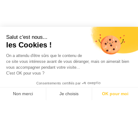
Salut c'est nous...
les Cookies !
On a attendu d'être sûrs que le contenu de
ce site vous intéresse avant de vous déranger, mais on aimerait bien
vous accompagner pendant votre visite...
C'est OK pour vous ?
Consentements certifiés par
9.7
/10
189 avis
Non merci
Je choisis
OK pour moi
Axeptio consent
Plateforme de Gestion du Consentement : Personnalisez vos O
Notre plateforme vous permet d'adapter et de gérer vos paramètr