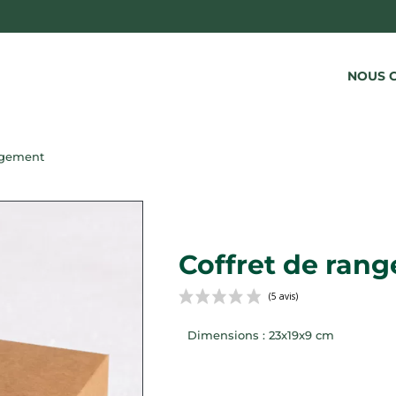
NOUS 
TES HYGIÉNIQUES BIO
PROTÈGE-CULOTTES B
S HYGIÉNIQUES EN COTON BIO
PROTÈGES-CULOTTES BIO
ngement
S MATERNITÉ EN COTON BIO
PROTÈGE-SLIP BIO
Coffret de ran
Dimensions : 23x19x9 cm
(5