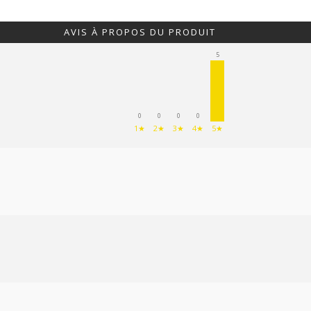
AVIS À PROPOS DU PRODUIT
5
0
0
0
0
1★
2★
3★
4★
5★