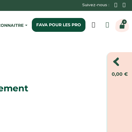
Suivez-nous :
0
FAVA POUR LES PRO
CONNAITRE
IO
TAMPONS BIO
TAMPONS BIO DIGITAUX
TAMPONS BIO AVEC APPLICATEUR EN
CARTON
0,00 €
gement
 avis)