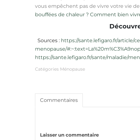
vous empêchent pas de vivre votre vie 
bouffées de chaleur ?
Comment bien vivr
Découvre
Sources :
https://sante.lefigaro.fr/article
menopause/#:~:text=La%20m%C3%A9nop
https://sante.lefigaro.fr/sante/maladie/m
Catégories
Ménopause
Commentaires
Laisser un commentaire