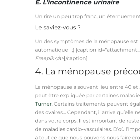
E. L’incontinence urinaire
Un rire un peu trop franc, un éternuement s
Le saviez-vous ?
Un des symptômes de la ménopause est l’ap
automatique ! ;) [caption id="attachment_
Freepik</a>
[/caption]
4. La ménopause préco
La ménopause a souvent lieu entre 40 et 55
peut être expliquée par certaines malad
Turner
. Certains traitements peuvent éga
des ovaires… Cependant, il arrive qu’ell
dans votre corps. Il est important de rest
de maladies cardio-vasculaires. D’où l’im
à tout ce que nous pouvons nous faire cro