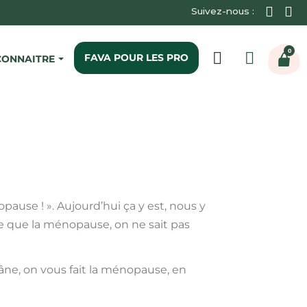
Suivez-nous :
0
FAVA POUR LES PRO
CONNAITRE
IO
TAMPONS BIO
TAMPONS BIO DIGITAUX
TAMPONS BIO AVEC APPLICATEUR EN
CARTON
pause ! ». Aujourd’hui ça y est, nous y
ce que la ménopause, on ne sait pas
âne, on vous fait la ménopause, en