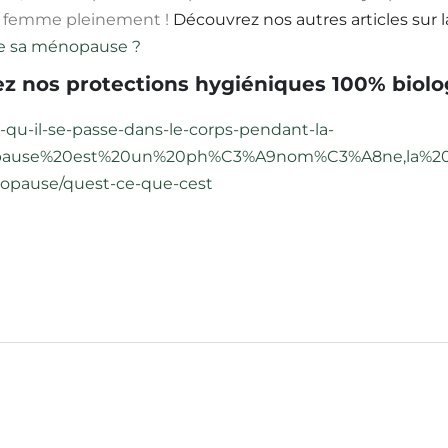
de femme pleinement !
Découvrez nos autres articles sur
e sa ménopause ?
z nos protections hygiéniques 100% biol
/ce-qu-il-se-passe-dans-le-corps-pendant-la-
ause%20est%20un%20ph%C3%A9nom%C3%A8ne,la%20pe
enopause/quest-ce-que-cest