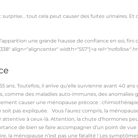
urprise… tout cela peut causer des fuites urinaires. Et c’
parition une grande hausse de confiance en soi, fini de 
338" align="aligncenter" width="557"]
<a rel="nofollow" 
ce
 ans. Toutefois, il arrive qu’elle survienne avant 40 ans
ies, comme des maladies auto-immunes, des anomalies g
lement causer une ménopause précoce : chimiothérapie, 
e ne soit pas expliquée. Vous l’aurez compris, la ménop
er attentive à ceux-là. Attention, la chute d’hormones p
portance de bien se faire accompagner d’un point de vue 
ire, la ménopause n’est pas une fatalité ! Les symptômes