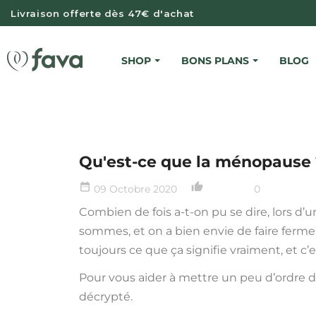
Livraison offerte dès 47€ d'achat
SHOP
BONS PLANS
BLOG
SERVIET
SERVIETTE
SERVIETTE
Qu'est-ce que la ménopause 
date_range
thumb_up_alt
09 Octobre 2020
0
Combien de fois a-t-on pu se dire, lors d’u
sommes, et on a bien envie de faire ferme
toujours ce que ça signifie vraiment, et c’e
Pour vous aider à mettre un peu d’ordre d
décrypté.