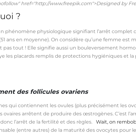
nofollow" href="http://www.freepik.com">Designed by Fr
uoi ?
hénomène physiologique signifiant l’arrêt complet des rè
ns (51 ans en moyenne). On considère qu’une femme est m
t pas tout ! Elle signifie aussi un bouleversement horm
e les placards remplis de protections hygiéniques et la 
ent des follicules ovariens
ches qui contiennent les ovules (plus précisément les ovoc
 les ovaires arrêtent de produire des œstrogènes. C’est l’a
nc l’arrêt de la fertilité et des règles.
Wait, on rembobi
ble (entre autres) de la maturité des ovocytes pour le