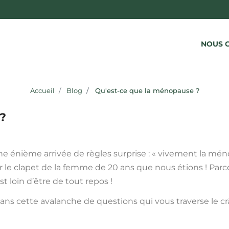
NOUS 
TES HYGIÉNIQUES BIO
PROTÈGE-CULOTTES B
S HYGIÉNIQUES EN COTON BIO
PROTÈGES-CULOTTES BIO
Accueil
Blog
Qu'est-ce que la ménopause ?
S MATERNITÉ EN COTON BIO
PROTÈGE-SLIP BIO
?
ne énième arrivée de règles surprise : « vivement la méno
r le clapet de la femme de 20 ans que nous étions ! Par
st loin d’être de tout repos !
ans cette avalanche de questions qui vous traverse le cr