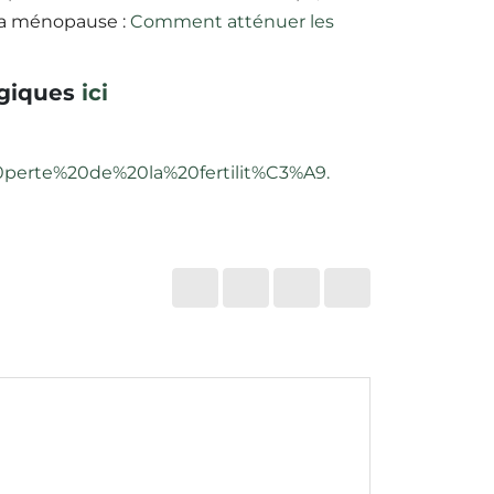
 la ménopause :
Comment atténuer les
ogiques
ici
rte%20de%20la%20fertilit%C3%A9.