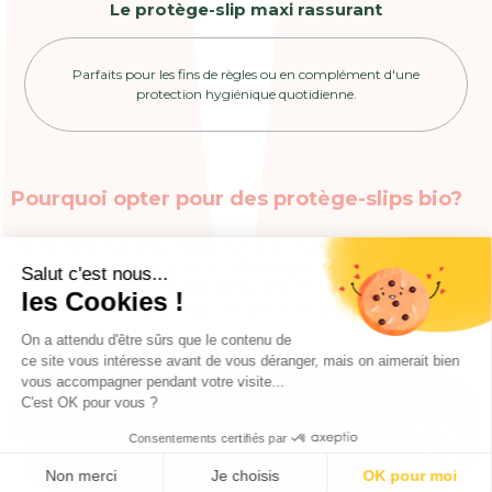
Le protège-slip maxi rassurant
Parfaits pour les fins de règles ou en complément d'une
protection hygiénique quotidienne.
Pourquoi opter pour des protège-slips bio?
Comme tous les produits Fava, nos protège-slips ont
été conçus dans le souci de respect de votre santé et
Salut c'est nous...
de respect de l'environnement. Nos protections
les Cookies !
hygiéniques bio sont ainsi:
On a attendu d'être sûrs que le contenu de
ce site vous intéresse avant de vous déranger, mais on aimerait bien
vous accompagner pendant votre visite...
Fabriquées sans produits
C'est OK pour vous ?
chimiques
Consentements certifiés par
9.7
/10
189 avis
Non merci
Je choisis
OK pour moi