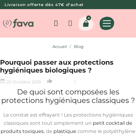
Livraison offerte dès 47€ d'achat
0
Accueil
Blog
Pourquoi passer aux protections
hygiéniques biologiques ?
date_range
thumb_up_alt
20 Octobre 2019
1
De quoi sont composées les
protections hygiéniques classiques ?
Le constat est effrayant ! Les protections hygiéniques
classiques sont tout simplement un
petit cocktail de
produits toxiques
, de
plastique
comme le polyéthylène